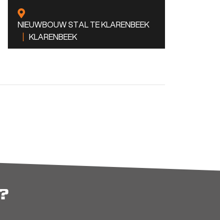
NIEUWBOUW STAL TE KLARENBEEK
|
KLARENBEEK
1325
2
Nieuwbouw
BEKIJK DIT PROJECT
m
?