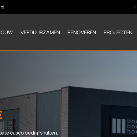
n!
BOUW
VERDUURZAMEN
RENOVEREN
PROJECTEN
N
E
ete casco bedrijfshallen,