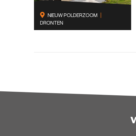
NIEUW POLDERZOOM
|
DRONTEN
2
Renovatie
1250 m
BEKIJK DIT PROJECT
CA
ME
BA
BY
FA