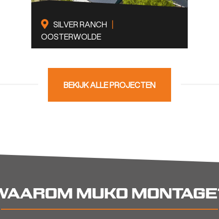
SILVER RANCH
|
OOSTERWOLDE
2800
2
Renovatie
BEKIJK DIT PROJECT
m
LL
NAAM*
BEKIJK ALLE PROJECTEN
CK
X
TELEFOONNUMMER
VERSTUUR
WAAROM MUKO MONTAGE