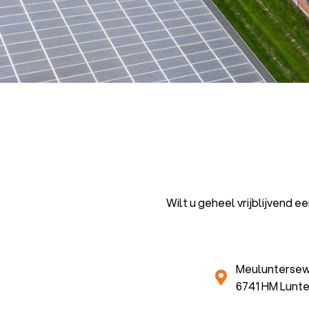
Wilt u geheel vrijblijvend 
Meulunterse
6741 HM Lunt