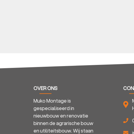
OVER ONS
CON
Muko Montage is
Geef op 
gespecialiseerd in
nieuwbouw en renovatie
Gaat het om nieuwbouw of renovat
binnen de agrarische bouw
Nieuwbouw
en utiliteitsbouw. Wij staan