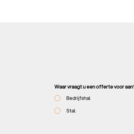
Call
me
back
by
fax
Waar vraagt u een offerte voor aan
Bedrijfshal
Stal